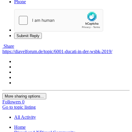
Phone
Submit Reply
Share
https://diavelforum.de/topic/6001-ducati-in-der-wsbk-2019/
More sharing options...
Followers
0
Go to topic listing
All Activity
Home