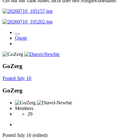
Get nur mit Tank runter, nicht über den Ausgleichbehälter.
Quote
GoZerg
Posted
July 10
GoZerg
Members
29
Posted
July 10
(edited)