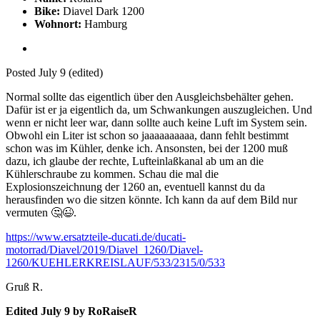
Bike:
Diavel Dark 1200
Wohnort:
Hamburg
Posted
July 9
(edited)
Normal sollte das eigentlich über den Ausgleichsbehälter gehen.
Dafür ist er ja eigentlich da, um Schwankungen auszugleichen. Und
wenn er nicht leer war, dann sollte auch keine Luft im System sein.
Obwohl ein Liter ist schon so jaaaaaaaaaa, dann fehlt bestimmt
schon was im Kühler, denke ich. Ansonsten, bei der 1200 muß
dazu, ich glaube der rechte, Lufteinlaßkanal ab um an die
Kühlerschraube zu kommen. Schau die mal die
Explosionszeichnung der 1260 an, eventuell kannst du da
herausfinden wo die sitzen könnte. Ich kann da auf dem Bild nur
vermuten
🤔
😉
.
https://www.ersatzteile-ducati.de/ducati-
motorrad/Diavel/2019/Diavel_1260/Diavel-
1260/KUEHLERKREISLAUF/533/2315/0/533
Gruß R.
Edited
July 9
by RoRaiseR