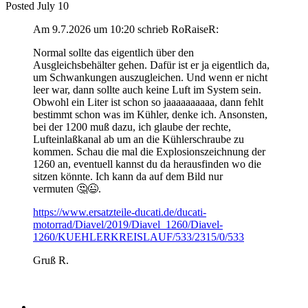
Posted
July 10
Am 9.7.2026 um 10:20 schrieb RoRaiseR:
Normal sollte das eigentlich über den
Ausgleichsbehälter gehen. Dafür ist er ja eigentlich da,
um Schwankungen auszugleichen. Und wenn er nicht
leer war, dann sollte auch keine Luft im System sein.
Obwohl ein Liter ist schon so jaaaaaaaaaa, dann fehlt
bestimmt schon was im Kühler, denke ich. Ansonsten,
bei der 1200 muß dazu, ich glaube der rechte,
Lufteinlaßkanal ab um an die Kühlerschraube zu
kommen. Schau die mal die Explosionszeichnung der
1260 an, eventuell kannst du da herausfinden wo die
sitzen könnte. Ich kann da auf dem Bild nur
vermuten
🤔
😉
.
https://www.ersatzteile-ducati.de/ducati-
motorrad/Diavel/2019/Diavel_1260/Diavel-
1260/KUEHLERKREISLAUF/533/2315/0/533
Gruß R.