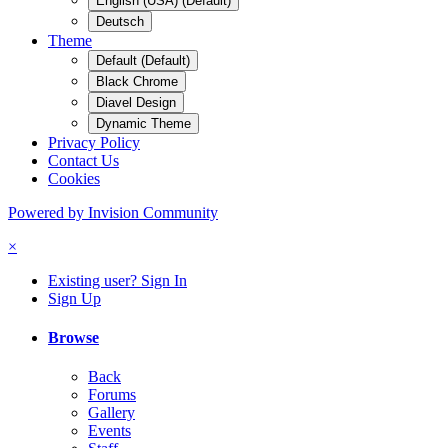
English (USA) (Default)
Deutsch
Theme
Default (Default)
Black Chrome
Diavel Design
Dynamic Theme
Privacy Policy
Contact Us
Cookies
Powered by Invision Community
×
Existing user? Sign In
Sign Up
Browse
Back
Forums
Gallery
Events