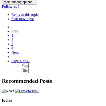
More sharing options...
Followers
1
Reply to this topic
Start new topic
Prev
1
2
3
4
Next
Page 1 of 4
Recommended Posts
Keles