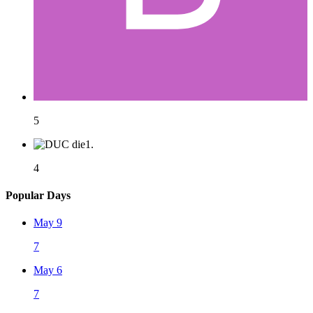
5
4
Popular Days
May 9
7
May 6
7