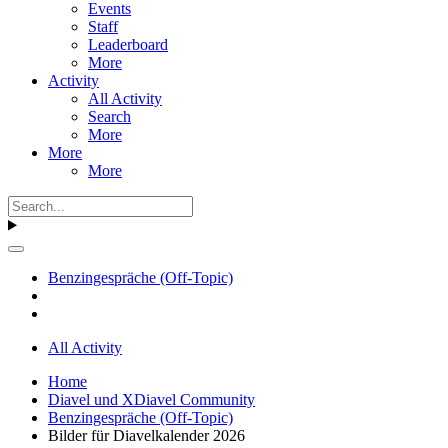
Events
Staff
Leaderboard
More
Activity
All Activity
Search
More
More
More
Benzingespräche (Off-Topic)
All Activity
Home
Diavel und XDiavel Community
Benzingespräche (Off-Topic)
Bilder für Diavelkalender 2026