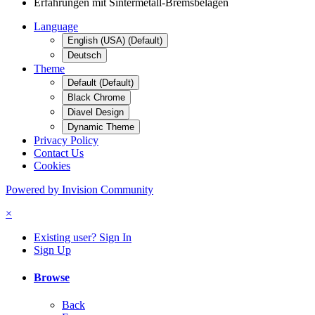
Erfahrungen mit Sintermetall-Bremsbelägen
Language
English (USA) (Default)
Deutsch
Theme
Default (Default)
Black Chrome
Diavel Design
Dynamic Theme
Privacy Policy
Contact Us
Cookies
Powered by Invision Community
×
Existing user? Sign In
Sign Up
Browse
Back