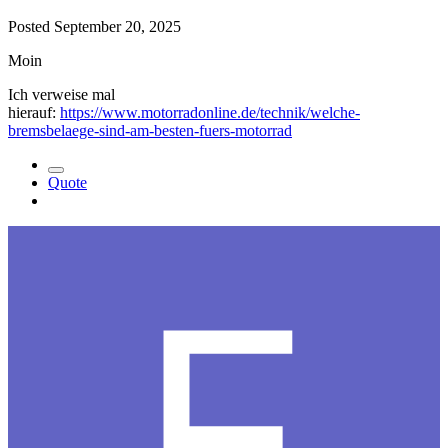
Posted
September 20, 2025
Moin
Ich verweise mal
hierauf:
https://www.motorradonline.de/technik/welche-
bremsbelaege-sind-am-besten-fuers-motorrad
Quote