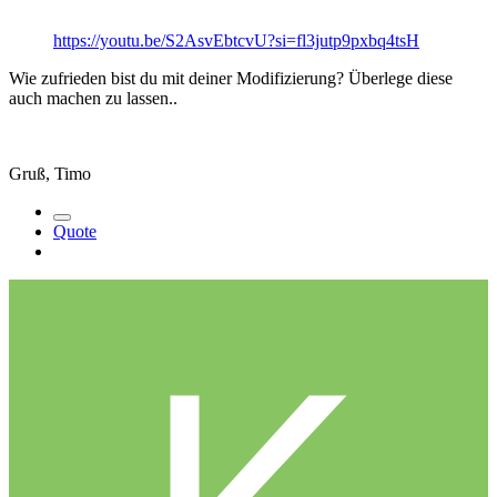
https://youtu.be/S2AsvEbtcvU?si=fl3jutp9pxbq4tsH
Wie zufrieden bist du mit deiner Modifizierung? Überlege diese
auch machen zu lassen..
Gruß, Timo
Quote