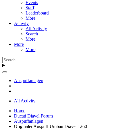
Events
Staff
Leaderboard
More
Activity
All Activity
Search
More
More
More
Auspuffanlagen
All Activity
Home
Ducati Diavel Forum
Auspuffanlagen
Originaler Auspuff Umbau Diavel 1260