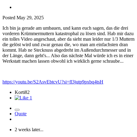
Posted
May 29, 2025
Ich bin ja gerade am umbauen, und kann euch sagen, das die drei
vorderen Krümmermuttern katastrophal zu lösen sind. Hab mir dazu
ein tolles Video angeschaut, aber da sieht man leider nur 1/3 Muttern
die gelöst wird und zwar genau die, wo man am einfachsten dran
kommt. Hab ne Stecknuss abgedreht im Außendurchmesser und in
der Länge, dann geht's... Also das nächste Mal würde ich es in einer
Werkstatt machen lassen obwohl ich wirklich gerne schraube...
https://youtu.be/S2AsvEbtcvU?si=fl3jutp9pxbq4tsH
Korti82
1
Quote
2 weeks later...