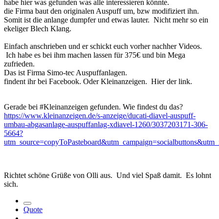
habe hier was gefunden was alle interessieren könnte.
die Firma baut den originalen Auspuff um, bzw modifiziert ihn.
Somit ist die anlange dumpfer und etwas lauter. Nicht mehr so ein
ekeliger Blech Klang.
Einfach anschrieben und er schickt euch vorher nachher Videos.
Ich habe es bei ihm machen lassen für 375€ und bin Mega
zufrieden.
Das ist Firma Simo-tec Auspuffanlagen.
findent ihr bei Facebook. Oder Kleinanzeigen. Hier der link.
Gerade bei #Kleinanzeigen gefunden. Wie findest du das?
https://www.kleinanzeigen.de/s-anzeige/ducati-diavel-auspuff-
umbau-abgasanlage-auspuffanlag-xdiavel-1260/3037203171-306-
5664?
utm_source=copyToPasteboard&utm_campaign=socialbuttons&utm_
Richtet schöne Grüße von Olli aus. Und viel Spaß damit. Es lohnt
sich.
Quote