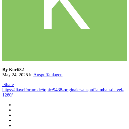
By Korti82
May 24, 2025
in
Auspuffanlagen
Share
https://diavelforum.de/topic/9438-originaler-auspuff-umbau-diavel-
1260/