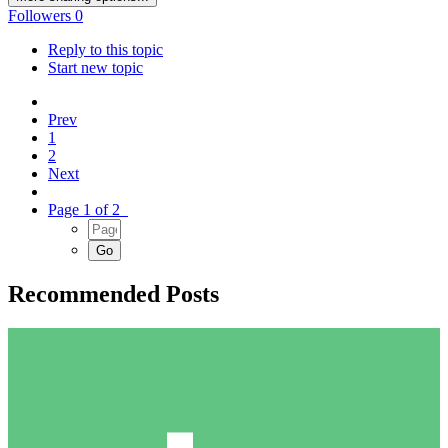
Followers
0
Reply to this topic
Start new topic
Prev
1
2
Next
Page 1 of 2
Recommended Posts