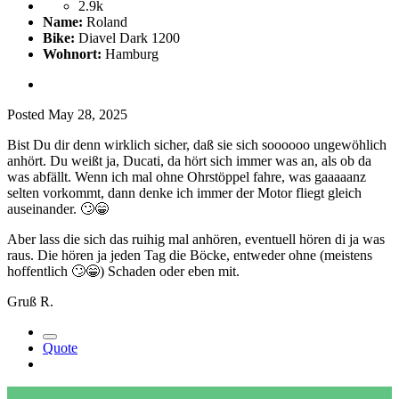
2.9k
Name:
Roland
Bike:
Diavel Dark 1200
Wohnort:
Hamburg
Posted
May 28, 2025
Bist Du dir denn wirklich sicher, daß sie sich soooooo ungewöhlich
anhört. Du weißt ja, Ducati, da hört sich immer was an, als ob da
was abfällt. Wenn ich mal ohne Ohrstöppel fahre, was gaaaaanz
selten vorkommt, dann denke ich immer der Motor fliegt gleich
auseinander.
🙄
😁
Aber lass die sich das ruihig mal anhören, eventuell hören di ja was
raus. Die hören ja jeden Tag die Böcke, entweder ohne (meistens
hoffentlich
🙄
😁
) Schaden oder eben mit.
Gruß R.
Quote