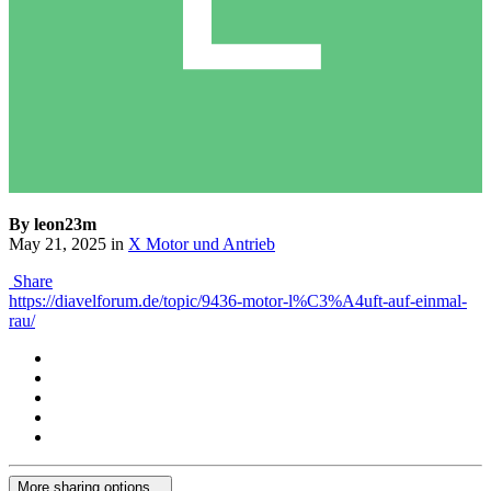
By leon23m
May 21, 2025
in
X Motor und Antrieb
Share
https://diavelforum.de/topic/9436-motor-l%C3%A4uft-auf-einmal-
rau/
More sharing options...