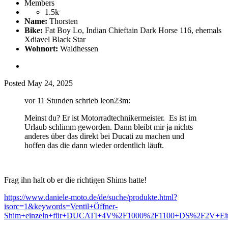
Members
1.5k
Name:
Thorsten
Bike:
Fat Boy Lo, Indian Chieftain Dark Horse 116, ehemals
Xdiavel Black Star
Wohnort:
Waldhessen
Posted
May 24, 2025
vor 11 Stunden schrieb leon23m:
Meinst du? Er ist Motorradtechnikermeister. Es ist im
Urlaub schlimm geworden. Dann bleibt mir ja nichts
anderes über das direkt bei Ducati zu machen und
hoffen das die dann wieder ordentlich läuft.
Frag ihn halt ob er die richtigen Shims hatte!
https://www.daniele-moto.de/de/suche/produkte.html?
isorc=1&keywords=Ventil+Öffner-
Shim+einzeln+für+DUCATI+4V%2F1000%2F1100+DS%2F2V+Ei