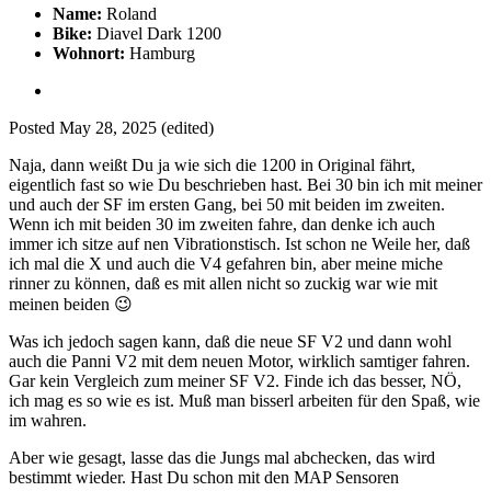
Name:
Roland
Bike:
Diavel Dark 1200
Wohnort:
Hamburg
Posted
May 28, 2025
(edited)
Naja, dann weißt Du ja wie sich die 1200 in Original fährt,
eigentlich fast so wie Du beschrieben hast. Bei 30 bin ich mit meiner
und auch der SF im ersten Gang, bei 50 mit beiden im zweiten.
Wenn ich mit beiden 30 im zweiten fahre, dan denke ich auch
immer ich sitze auf nen Vibrationstisch. Ist schon ne Weile her, daß
ich mal die X und auch die V4 gefahren bin, aber meine miche
rinner zu können, daß es mit allen nicht so zuckig war wie mit
meinen beiden
😉
Was ich jedoch sagen kann, daß die neue SF V2 und dann wohl
auch die Panni V2 mit dem neuen Motor, wirklich samtiger fahren.
Gar kein Vergleich zum meiner SF V2. Finde ich das besser, NÖ,
ich mag es so wie es ist. Muß man bisserl arbeiten für den Spaß, wie
im wahren.
Aber wie gesagt, lasse das die Jungs mal abchecken, das wird
bestimmt wieder. Hast Du schon mit den MAP Sensoren