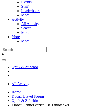
Events
Staff
Leaderboard
More
Activity
All Activity
Search
More
More
More
Optik & Zubehör
All Activity
Home
Ducati Diavel Forum
Optik & Zubehör
Einbau Schnellverschluss Tankdeckel