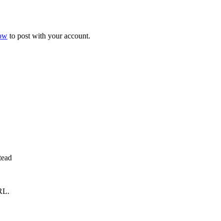
now
to post with your account.
tead
RL.