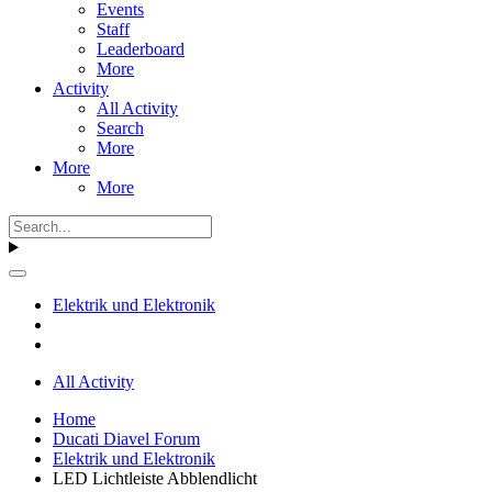
Events
Staff
Leaderboard
More
Activity
All Activity
Search
More
More
More
Elektrik und Elektronik
All Activity
Home
Ducati Diavel Forum
Elektrik und Elektronik
LED Lichtleiste Abblendlicht