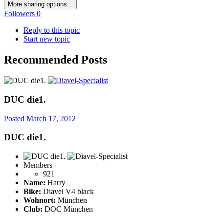
More sharing options...
Followers
0
Reply to this topic
Start new topic
Recommended Posts
DUC die1.
Posted
March 17, 2012
DUC die1.
Members
921
Name:
Harry
Bike:
Diavel V4 black
Wohnort:
München
Club:
DOC München