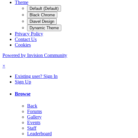
Theme
Default (Default)
Black Chrome
Diavel Design
Dynamic Theme
Privacy Policy
Contact Us
Cookies
Powered by Invision Community
×
Existing user? Sign In
Sign Up
Browse
Back
Forums
Gallery
Events
Staff
Leaderboard