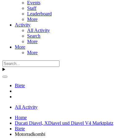
Events
Staff
Leaderboard
More
Activity
All Activity
Search
More
More
More
Biete
All Activity
Home
Ducati Diavel, XDiavel und Diavel V4 Marktplatz
Biete
Motorradkombi