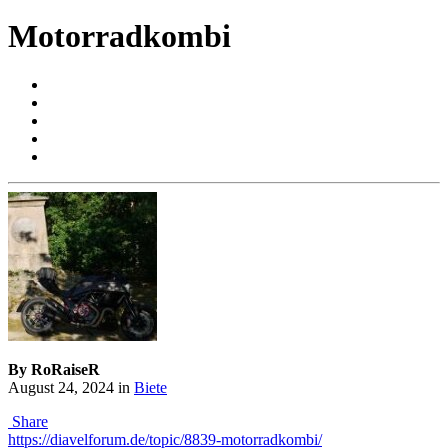
Motorradkombi
By RoRaiseR
August 24, 2024
in
Biete
Share
https://diavelforum.de/topic/8839-motorradkombi/