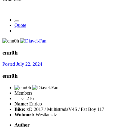
Quote
enn0h
Posted
July 22, 2024
enn0h
Members
216
Name:
Enrico
Bike:
xD 2017 / MultistradaV4S / Fat Boy 117
Wohnort:
Westlausitz
Author