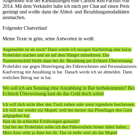
Angeboten war bei Kleinanzeigen eine Carbon Red Facelift von
2014. Mit dem Verkäufer habe ich mich per Chat auf einen Preis
geeinigt und wollte dann die Abhol- und Bezahlungsmodalitäten
ausmachen.
Folgender Chatverlauf
Meine Texte in grün, seine Antworten in weiß:
Angemeldet ist sie noch? Dann würde ich morgen Nachmittag eine kurze
Probefahrt machen und sie auf dem Hänger mitnehmen. Das
Nummernschild bleibt dann bei dir. Bezahlung per Echtzeit Überweisung.
Probefahrt nur gegen Hinterlegung des Führerscheines und Personalausweis.
Kaufvertrag mit Anzahlung in bar. Danach werde ich sie abmelden. Dann
restlichen Betrag nur in bar.
Wo soll ich am Sonntag eine Anzahlung in Bar herbekommen? Bei
Echtzeit Überweisung hast du das Geld doch sofort
Ich will dich nicht über den Tisch ziehen oder sonst irgendwie bescheissen.
Ich will nur wieder ein Moped, weil bei meiner das Pleuellager den Geist
aufgegeben hat.
Hast du da schlechte Erfahrungen gemacht?
Und bei der Probefahrt sollte ich den Führerschein besser dabei haben...
Mein Auto steht ja dann bei dir. Das ist mehr wert als das Moped