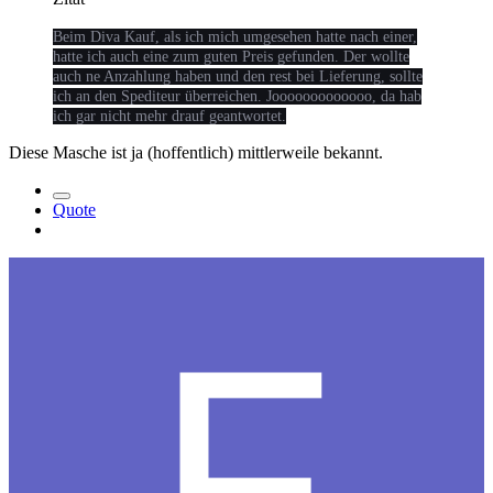
Beim Diva Kauf, als ich mich umgesehen hatte nach einer,
hatte ich auch eine zum guten Preis gefunden. Der wollte
auch ne Anzahlung haben und den rest bei Lieferung, sollte
ich an den Spediteur überreichen. Jooooooooooooo, da hab
ich gar nicht mehr drauf geantwortet.
Diese Masche ist ja (hoffentlich) mittlerweile bekannt.
Quote