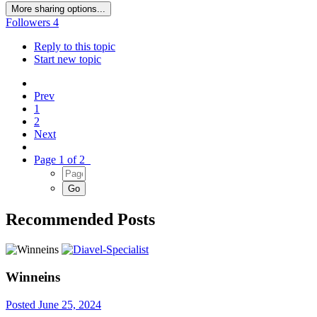
More sharing options...
Followers
4
Reply to this topic
Start new topic
Prev
1
2
Next
Page 1 of 2
Recommended Posts
Winneins
Posted
June 25, 2024