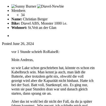
Members
34
Name:
Christian Berger
Bike:
Diavel ABS, Monster 1000 i.e.
Wohnort:
St.Veit an der Glan
Posted
June 26, 2024
vor 1 Stunde schrieb RoRaiseR:
Moin Andreas,
so wie Lake schon geschrieben hat, könnte es schon ein
Kabelbruch sein. Man kennt ja auch, man lädt die
Batterie, aber trotzdem geht nix, obwohl die voll
gezeigt wird aber die Kapazität nicht hinhaut. Hatte ich
bei der Suzi. Batt voll, Startknopf, nix. Es ging nur,
wenn sie paar Stunden dran war und danach gleich
starten, dann sprang sie an.
Aber das ist wohl bei dir nicht der Fall, da du ja später
fahren konntest. Wie gesagt, ich schließe mich mal