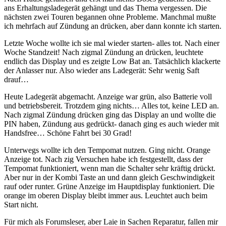
ans Erhaltungsladegerät gehängt und das Thema vergessen. Die
nächsten zwei Touren begannen ohne Probleme. Manchmal mußte
ich mehrfach auf Zündung an drücken, aber dann konnte ich starten.
Letzte Woche wollte ich sie mal wieder starten- alles tot. Nach einer
Woche Standzeit! Nach zigmal Zündung an drücken, leuchtete
endlich das Display und es zeigte Low Bat an. Tatsächlich klackerte
der Anlasser nur. Also wieder ans Ladegerät: Sehr wenig Saft
drauf…
Heute Ladegerät abgemacht. Anzeige war grün, also Batterie voll
und betriebsbereit. Trotzdem ging nichts… Alles tot, keine LED an.
Nach zigmal Zündung drücken ging das Display an und wollte die
PIN haben, Zündung aus gedrückt- danach ging es auch wieder mit
Handsfree… Schöne Fahrt bei 30 Grad!
Unterwegs wollte ich den Tempomat nutzen. Ging nicht. Orange
Anzeige tot. Nach zig Versuchen habe ich festgestellt, dass der
Tempomat funktioniert, wenn man die Schalter sehr kräftig drückt.
Aber nur in der Kombi Taste an und dann gleich Geschwindigkeit
rauf oder runter. Grüne Anzeige im Hauptdisplay funktioniert. Die
orange im oberen Display bleibt immer aus. Leuchtet auch beim
Start nicht.
Für mich als Forumsleser, aber Laie in Sachen Reparatur, fallen mir