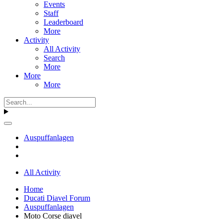
Events
Staff
Leaderboard
More
Activity
All Activity
Search
More
More
More
Auspuffanlagen
All Activity
Home
Ducati Diavel Forum
Auspuffanlagen
Moto Corse diavel