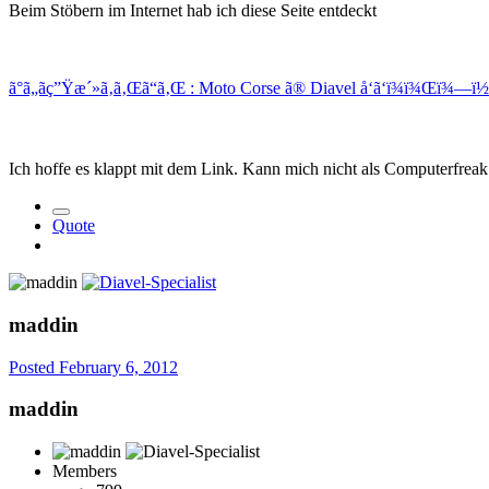
Beim Stöbern im Internet hab ich diese Seite entdeckt
ã°ã„ãç”Ÿæ´»ã‚ã‚Œã“ã‚Œ : Moto Corse ã® Diavel å‘ã‘ï¾ï¾Œï¾—
Ich hoffe es klappt mit dem Link. Kann mich nicht als Computerfreak
Quote
maddin
Posted
February 6, 2012
maddin
Members