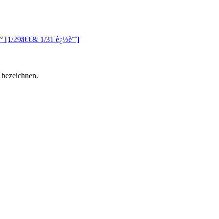
ï½° [1/29ã€€& 1/31 è¿½è¨˜]
 bezeichnen.