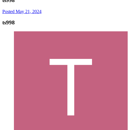
ts998
Posted
May 21, 2024
ts998