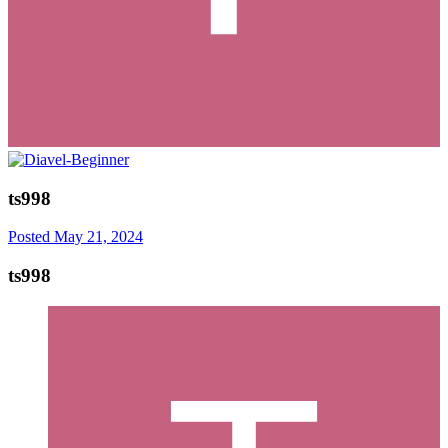
ts998
Posted
May 21, 2024
ts998