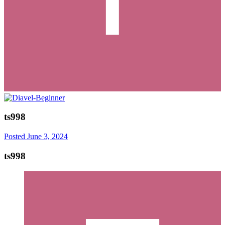
ts998
Posted
June 3, 2024
ts998