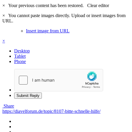
×
Your previous content has been restored.
Clear editor
×
You cannot paste images directly. Upload or insert images from
URL.
Insert image from URL
×
Desktop
Tablet
Phone
Submit Reply
Share
https://diavelforum.de/topic/8107-bitte-schnelle-hilfe/