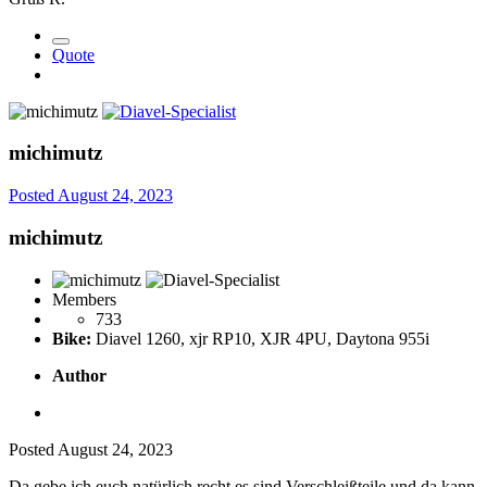
Quote
michimutz
Posted
August 24, 2023
michimutz
Members
733
Bike:
Diavel 1260, xjr RP10, XJR 4PU, Daytona 955i
Author
Posted
August 24, 2023
Da gebe ich euch natürlich recht es sind Verschleißteile und da kann