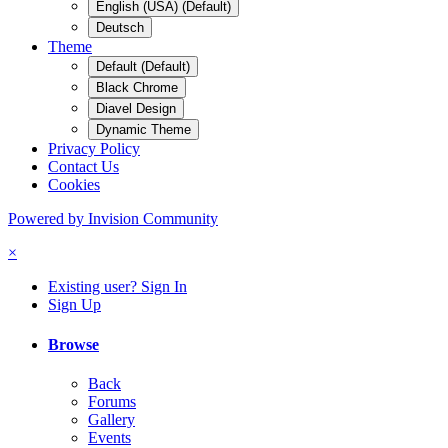
English (USA) (Default)
Deutsch
Theme
Default (Default)
Black Chrome
Diavel Design
Dynamic Theme
Privacy Policy
Contact Us
Cookies
Powered by Invision Community
×
Existing user? Sign In
Sign Up
Browse
Back
Forums
Gallery
Events