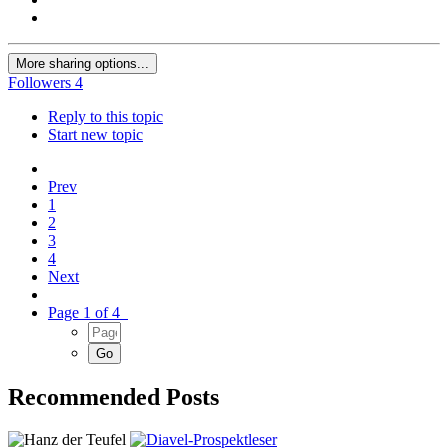
More sharing options...
Followers
4
Reply to this topic
Start new topic
Prev
1
2
3
4
Next
Page 1 of 4
Recommended Posts