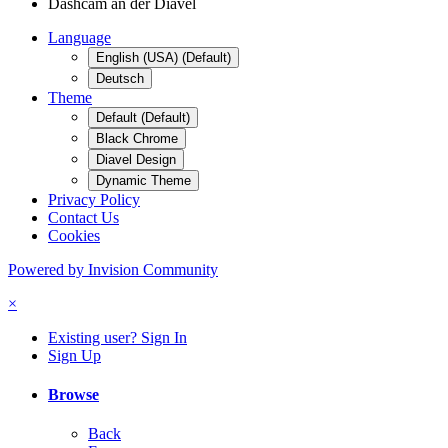
Dashcam an der Diavel
Language
English (USA) (Default)
Deutsch
Theme
Default (Default)
Black Chrome
Diavel Design
Dynamic Theme
Privacy Policy
Contact Us
Cookies
Powered by Invision Community
×
Existing user? Sign In
Sign Up
Browse
Back