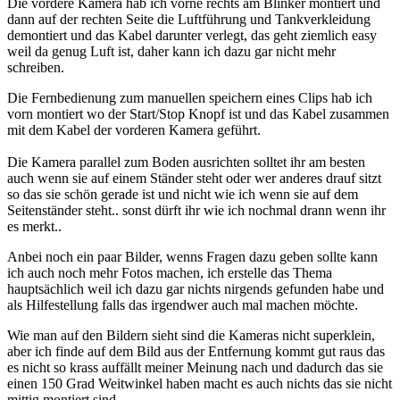
Die vordere Kamera hab ich vorne rechts am Blinker montiert und
dann auf der rechten Seite die Luftführung und Tankverkleidung
demontiert und das Kabel darunter verlegt, das geht ziemlich easy
weil da genug Luft ist, daher kann ich dazu gar nicht mehr
schreiben.
Die Fernbedienung zum manuellen speichern eines Clips hab ich
vorn montiert wo der Start/Stop Knopf ist und das Kabel zusammen
mit dem Kabel der vorderen Kamera geführt.
Die Kamera parallel zum Boden ausrichten solltet ihr am besten
auch wenn sie auf einem Ständer steht oder wer anderes drauf sitzt
so das sie schön gerade ist und nicht wie ich wenn sie auf dem
Seitenständer steht.. sonst dürft ihr wie ich nochmal drann wenn ihr
es merkt..
Anbei noch ein paar Bilder, wenns Fragen dazu geben sollte kann
ich auch noch mehr Fotos machen, ich erstelle das Thema
hauptsächlich weil ich dazu gar nichts nirgends gefunden habe und
als Hilfestellung falls das irgendwer auch mal machen möchte.
Wie man auf den Bildern sieht sind die Kameras nicht superklein,
aber ich finde auf dem Bild aus der Entfernung kommt gut raus das
es nicht so krass auffällt meiner Meinung nach und dadurch das sie
einen 150 Grad Weitwinkel haben macht es auch nichts das sie nicht
mittig montiert sind.