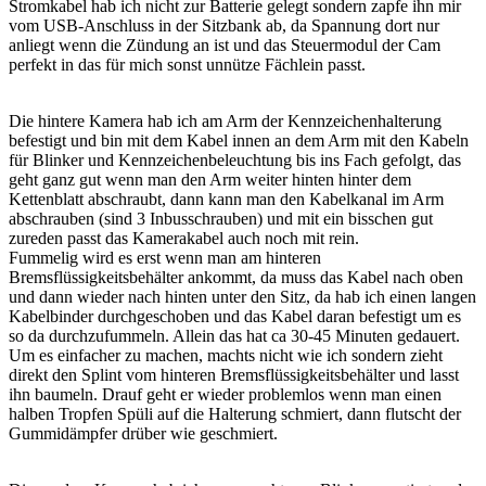
Stromkabel hab ich nicht zur Batterie gelegt sondern zapfe ihn mir
vom USB-Anschluss in der Sitzbank ab, da Spannung dort nur
anliegt wenn die Zündung an ist und das Steuermodul der Cam
perfekt in das für mich sonst unnütze Fächlein passt.
Die hintere Kamera hab ich am Arm der Kennzeichenhalterung
befestigt und bin mit dem Kabel innen an dem Arm mit den Kabeln
für Blinker und Kennzeichenbeleuchtung bis ins Fach gefolgt, das
geht ganz gut wenn man den Arm weiter hinten hinter dem
Kettenblatt abschraubt, dann kann man den Kabelkanal im Arm
abschrauben (sind 3 Inbusschrauben) und mit ein bisschen gut
zureden passt das Kamerakabel auch noch mit rein.
Fummelig wird es erst wenn man am hinteren
Bremsflüssigkeitsbehälter ankommt, da muss das Kabel nach oben
und dann wieder nach hinten unter den Sitz, da hab ich einen langen
Kabelbinder durchgeschoben und das Kabel daran befestigt um es
so da durchzufummeln. Allein das hat ca 30-45 Minuten gedauert.
Um es einfacher zu machen, machts nicht wie ich sondern zieht
direkt den Splint vom hinteren Bremsflüssigkeitsbehälter und lasst
ihn baumeln. Drauf geht er wieder problemlos wenn man einen
halben Tropfen Spüli auf die Halterung schmiert, dann flutscht der
Gummidämpfer drüber wie geschmiert.