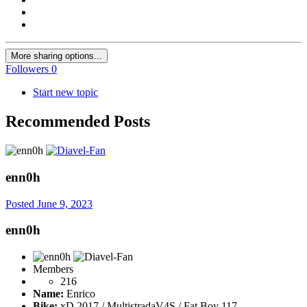
More sharing options...
Followers
0
Start new topic
Recommended Posts
enn0h
Posted
June 9, 2023
enn0h
Members
216
Name:
Enrico
Bike:
xD 2017 / MultistradaV4S / Fat Boy 117