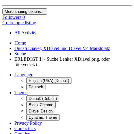
More sharing options...
Followers
0
Go to topic listing
All Activity
Home
Ducati Diavel, XDiavel und Diavel V4 Marktplatz
Suche
ERLEDIGT!!! - Suche Lenker XDiavel orig. oder
rückversetzt
Language
English (USA) (Default)
Deutsch
Theme
Default (Default)
Black Chrome
Diavel Design
Dynamic Theme
Privacy Policy
Contact Us
Cookies