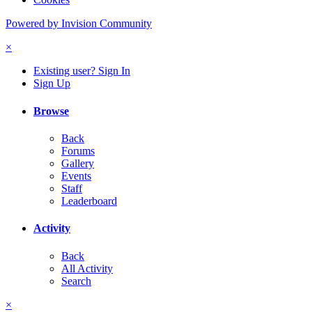
Powered by Invision Community
×
Existing user? Sign In
Sign Up
Browse
Back
Forums
Gallery
Events
Staff
Leaderboard
Activity
Back
All Activity
Search
×