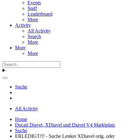
Events
Staff
Leaderboard
More
Activity
All Activity
Search
More
More
More
Suche
All Activity
Home
Ducati Diavel, XDiavel und Diavel V4 Marktplatz
Suche
ERLEDIGT!!! - Suche Lenker XDiavel orig. oder