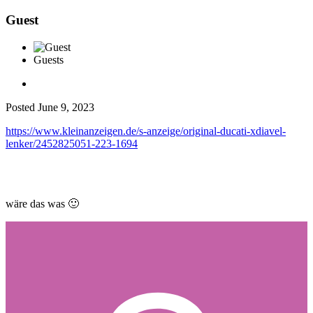
Guest
Guests
Posted
June 9, 2023
https://www.kleinanzeigen.de/s-anzeige/original-ducati-xdiavel-
lenker/2452825051-223-1694
wäre das was
🙂