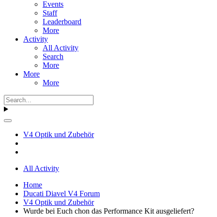
Events
Staff
Leaderboard
More
Activity
All Activity
Search
More
More
More
V4 Optik und Zubehör
All Activity
Home
Ducati Diavel V4 Forum
V4 Optik und Zubehör
Wurde bei Euch chon das Performance Kit ausgeliefert?