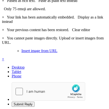
×
Pasted as rich text.
Paste as plain text instead
Only 75 emoji are allowed.
×
Your link has been automatically embedded.
Display as a link
instead
×
Your previous content has been restored.
Clear editor
×
You cannot paste images directly. Upload or insert images from
URL.
Insert image from URL
×
Desktop
Tablet
Phone
Submit Reply