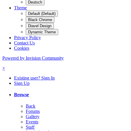
Deutsch
Theme
Default (Default)
Black Chrome
Diavel Design
Dynamic Theme
Privacy Policy
Contact Us
Cookies
Powered by Invision Community
×
Existing user? Sign In
Sign Up
Browse
Back
Forums
Gallery
Events
Staff