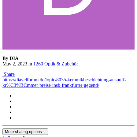
By DIA
May 2, 2023
in
1260 Optik & Zubehör
Share
https://diavelforum.de/topic/8035-keramikbeschichtung-auspuff-
kr%C3%BCmmer-preise-insb-frankfurter-gegend/
More sharing options...