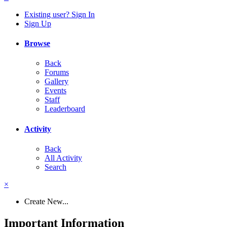
Existing user? Sign In
Sign Up
Browse
Back
Forums
Gallery
Events
Staff
Leaderboard
Activity
Back
All Activity
Search
×
Create New...
Important Information