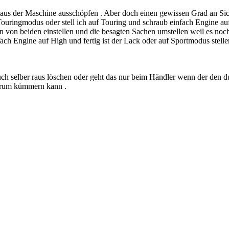
aus der Maschine ausschöpfen . Aber doch einen gewissen Grad an Sicherh
Touringmodus oder stell ich auf Touring und schraub einfach Engine a
en von beiden einstellen und die besagten Sachen umstellen weil es noch
ch Engine auf High und fertig ist der Lack oder auf Sportmodus stell
h selber raus löschen oder geht das nur beim Händler wenn der den d
darum kümmern kann .