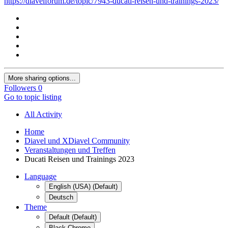
https://diavelforum.de/topic/7943-ducati-reisen-und-trainings-2023/
More sharing options...
Followers
0
Go to topic listing
All Activity
Home
Diavel und XDiavel Community
Veranstaltungen und Treffen
Ducati Reisen und Trainings 2023
Language
English (USA) (Default)
Deutsch
Theme
Default (Default)
Black Chrome