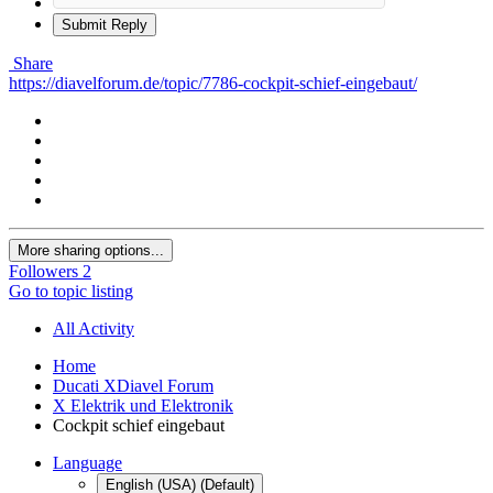
Submit Reply
Share
https://diavelforum.de/topic/7786-cockpit-schief-eingebaut/
More sharing options...
Followers
2
Go to topic listing
All Activity
Home
Ducati XDiavel Forum
X Elektrik und Elektronik
Cockpit schief eingebaut
Language
English (USA) (Default)