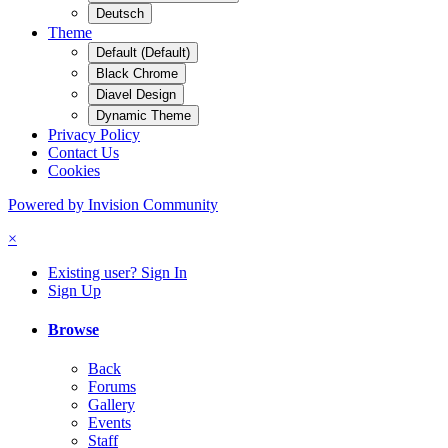
Deutsch
Theme
Default (Default)
Black Chrome
Diavel Design
Dynamic Theme
Privacy Policy
Contact Us
Cookies
Powered by Invision Community
×
Existing user? Sign In
Sign Up
Browse
Back
Forums
Gallery
Events
Staff