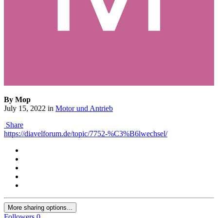
By Mop
July 15, 2022
in
Motor und Antrieb
Share
https://diavelforum.de/topic/7752-%C3%B6lwechsel/
More sharing options...
Followers
0