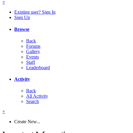
×
Existing user? Sign In
Sign Up
Browse
Back
Forums
Gallery
Events
Staff
Leaderboard
Activity
Back
All Activity
Search
×
Create New...