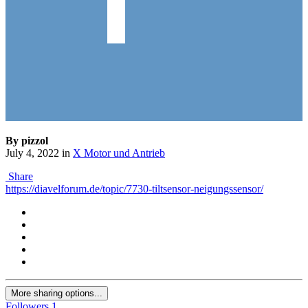
By pizzol
July 4, 2022
in
X Motor und Antrieb
Share
https://diavelforum.de/topic/7730-tiltsensor-neigungssensor/
More sharing options...
Followers
1