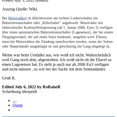
Posted
July 5, 2022
(edited)
Auszug Quelle: Wiki.
Bei
Motorrädern
ist üblicherweise am rechten Lenkerschalter ein
Batterietrennschalter oder „Killschalter“ angebracht. Motorräder mit
elektronischer Kraftstoffeinspritzung (ab 1. Januar 2006, Euro 3) verfügen
über einen automatischen Batterietrennschalter (Lagesensor), der bei einem
Neigungswinkel, der auf einen Sturz hindeutet, ausgelöst wird. Ebenso
muss bei Motorrädern die Zündung unterbrochen werden, wenn der Seiten-
oder Hauptständer ausgeklappt ist und gleichzeitig ein Gang eingelegt ist.
Meine war beim Umfaller aus, wie weiß ich nicht. Wahrscheinlich
weil Gang noch drin, abgestorben. Ich weiß nicht ob die Diavel so
einen Lagesensor hat. Es steht ja auch nur ab 2006 Eu3 verfügen
und nicht müssen , so wie bei der Sache mit dem Seitenständer.
Gruß R.
Edited
July 6, 2022
by RoRaiseR
Schreibung überprüft
Quote