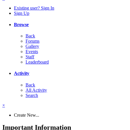
Existing user? Sign In
Sign Up
Browse
Back
Forums
Gallery
Events
Staff
Leaderboard
Activity
Back
All Activity
Search
×
Create New...
Important Information