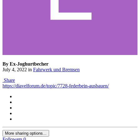
By Ex-Joghurtbecher
July 4, 2022
in
Fahrwerk und Bremsen
Share
https://diavelforum.de/topic/7728-federbein-ausbauen/
More sharing options...
Followers
0