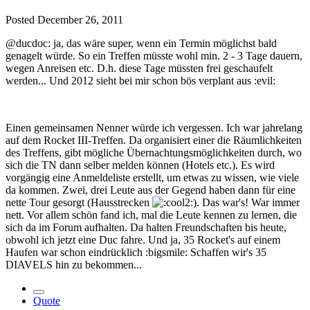
Posted
December 26, 2011
@ducdoc: ja, das wäre super, wenn ein Termin möglichst bald
genagelt würde. So ein Treffen müsste wohl min. 2 - 3 Tage dauern,
wegen Anreisen etc. D.h. diese Tage müssten frei geschaufelt
werden... Und 2012 sieht bei mir schon bös verplant aus :evil:
Einen gemeinsamen Nenner würde ich vergessen. Ich war jahrelang
auf dem Rocket III-Treffen. Da organisiert einer die Räumlichkeiten
des Treffens, gibt mögliche Übernachtungsmöglichkeiten durch, wo
sich die TN dann selber melden können (Hotels etc.). Es wird
vorgängig eine Anmeldeliste erstellt, um etwas zu wissen, wie viele
da kommen. Zwei, drei Leute aus der Gegend haben dann für eine
nette Tour gesorgt (Hausstrecken
). Das war's! War immer
nett. Vor allem schön fand ich, mal die Leute kennen zu lernen, die
sich da im Forum aufhalten. Da halten Freundschaften bis heute,
obwohl ich jetzt eine Duc fahre. Und ja, 35 Rocket's auf einem
Haufen war schon eindrücklich :bigsmile: Schaffen wir's 35
DIAVELS hin zu bekommen...
Quote