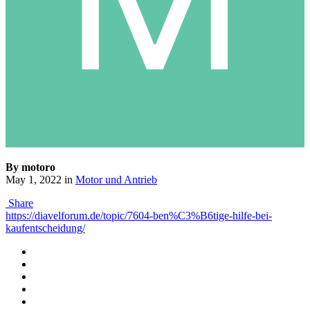
By motoro
May 1, 2022
in
Motor und Antrieb
Share
https://diavelforum.de/topic/7604-ben%C3%B6tige-hilfe-bei-
kaufentscheidung/