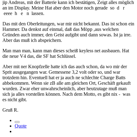
jip Andreas, mit der Batterie kann ich bestätigen, Zeigt alles möglich
an im Display. Meine Hat aber den Motor noch gerade so d r
eeee h e n lassen.
Das mit den Oberleitungen, war mir nicht bekannt. Das ist schon ein
Hammer. Da denkst auf einmal, daß das Möpp ,aus welchen
Gründen auch immer, den Geist aufgibt und dann sowas. Ist ja irre.
Aber das muß ich abspeichern.
Man man man, kann man dieses scheiß keyless net ausbauen. Hat
die neue V4 das, die SF hat Schlüssel.
Aber mit ner Knopfzelle hatte ich das auch schon, da wo mir der
Sprit ausgegangen war. Gemessene 3,2 volt oder so, und war
trotzdem hin. Eventuell hat er ja auch ne schlechte Charge Batts
abbekommen. Wenn sie zB alle am gleichen Ort, Geschäft gekauft
wurden. Zwar eher unwahrscheinlich, aber heutzutage muß man
sich ja alles vorstellen können. Nach dem Motto, es gibt nix - was
es nicht gibt.
Gruß R.
Quote