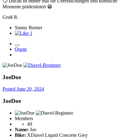
🙄
Ducati ist immer mal für Überraschungen und komische
Momente prädestiniert
😁
Gruß R.
Sunny Burner
1
Quote
JoeDoe
Posted
June 20, 2024
JoeDoe
Members
49
Name:
Joe
Bike:
XDiavel Liquid Concrete Grey