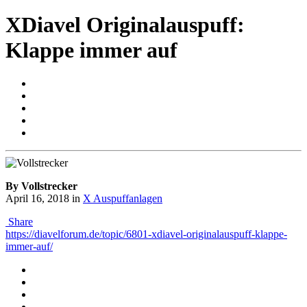
XDiavel Originalauspuff:
Klappe immer auf
By Vollstrecker
April 16, 2018
in
X Auspuffanlagen
Share
https://diavelforum.de/topic/6801-xdiavel-originalauspuff-klappe-
immer-auf/