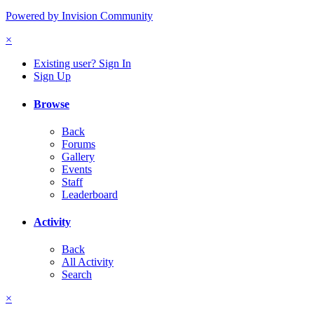
Powered by Invision Community
×
Existing user? Sign In
Sign Up
Browse
Back
Forums
Gallery
Events
Staff
Leaderboard
Activity
Back
All Activity
Search
×