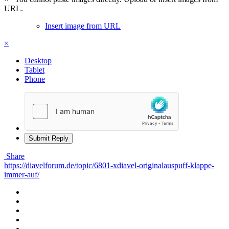
URL.
Insert image from URL
×
Desktop
Tablet
Phone
Submit Reply
Share
https://diavelforum.de/topic/6801-xdiavel-originalauspuff-klappe-
immer-auf/