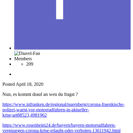
Members
209
Posted
April 18, 2020
Nun, es kommt drauf an wen du fragst
?
https://www.infranken.de/regional/nuernberg/corona-fraenkische-
polizei-warnt-vor-motorradfahren-in-aktueller-
krise;art88523,4981962
https://www.rosenheim24.de/bayern/bayern-motorradfahren-
vergnuegen-corona-krise-erlaubt-oder-verboten-13611942.html