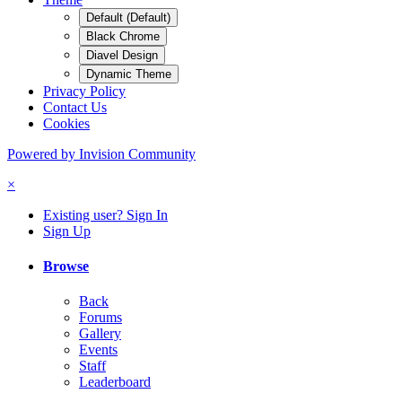
Default (Default)
Black Chrome
Diavel Design
Dynamic Theme
Privacy Policy
Contact Us
Cookies
Powered by Invision Community
×
Existing user? Sign In
Sign Up
Browse
Back
Forums
Gallery
Events
Staff
Leaderboard