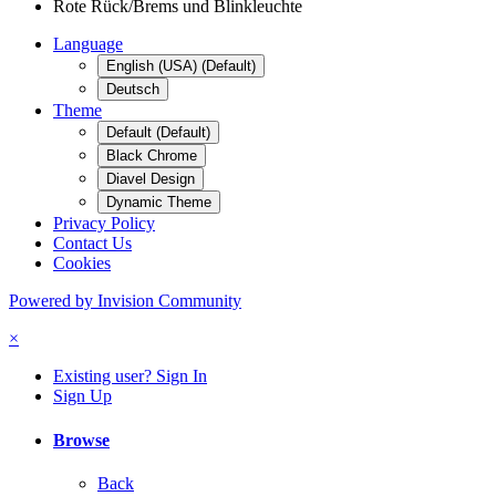
Rote Rück/Brems und Blinkleuchte
Language
English (USA) (Default)
Deutsch
Theme
Default (Default)
Black Chrome
Diavel Design
Dynamic Theme
Privacy Policy
Contact Us
Cookies
Powered by Invision Community
×
Existing user? Sign In
Sign Up
Browse
Back