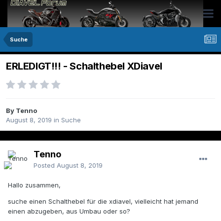
Suche
ERLEDIGT!!! - Schalthebel XDiavel
By Tenno
August 8, 2019
in
Suche
Tenno
Posted
August 8, 2019
Hallo zusammen,
suche einen Schalthebel für die xdiavel, vielleicht hat jemand
einen abzugeben, aus Umbau oder so?