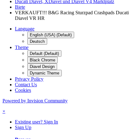
Ducati Diavel, XDiavel und Diavel V4 Marktplatz
Biete
VERKAUFT!!! B&G Racing Sturzpad Crashpads Ducati
Diavel VR HR
Language
English (USA) (Default)
Deutsch
Theme
Default (Default)
Black Chrome
Diavel Design
Dynamic Theme
Privacy Policy
Contact Us
Cookies
Powered by Invision Community
×
Existing user? Sign In
Sign Up