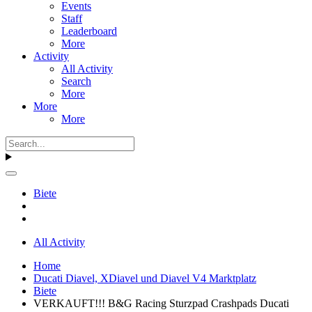
Events
Staff
Leaderboard
More
Activity
All Activity
Search
More
More
More
Biete
All Activity
Home
Ducati Diavel, XDiavel und Diavel V4 Marktplatz
Biete
VERKAUFT!!! B&G Racing Sturzpad Crashpads Ducati