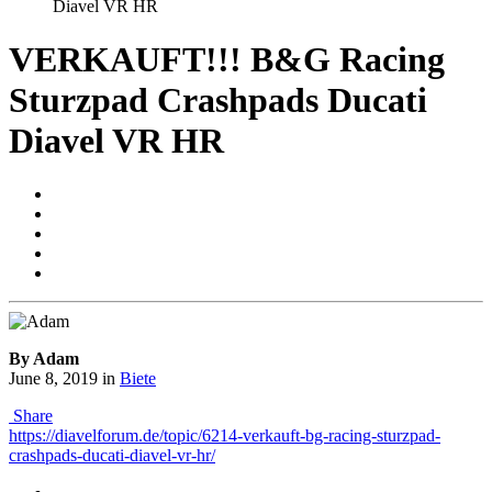
Diavel VR HR
VERKAUFT!!! B&G Racing
Sturzpad Crashpads Ducati
Diavel VR HR
By Adam
June 8, 2019
in
Biete
Share
https://diavelforum.de/topic/6214-verkauft-bg-racing-sturzpad-
crashpads-ducati-diavel-vr-hr/