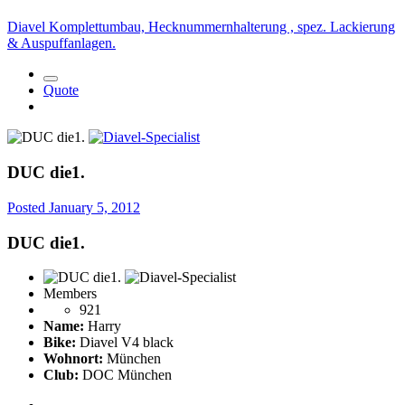
Diavel Komplettumbau, Hecknummernhalterung , spez. Lackierung
& Auspuffanlagen.
Quote
DUC die1.
Posted
January 5, 2012
DUC die1.
Members
921
Name:
Harry
Bike:
Diavel V4 black
Wohnort:
München
Club:
DOC München