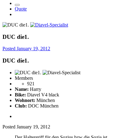
Quote
DUC die1.
Posted
January 19, 2012
DUC die1.
Members
921
Name:
Harry
Bike:
Diavel V4 black
Wohnort:
München
Club:
DOC München
Posted
January 19, 2012
Der Haltergriff für den Sozius bzw die Sozia ist