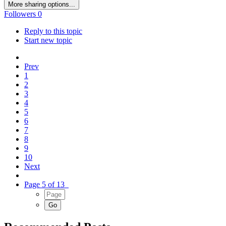
More sharing options...
Followers
0
Reply to this topic
Start new topic
Prev
1
2
3
4
5
6
7
8
9
10
Next
Page 5 of 13