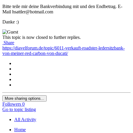
Bitte teile mir deine Bankverbindung mit und den Endbetrag. E-
Mail hsattler@hotmail.com
Danke
:)
This topic is now closed to further replies.
Share
https://diavelforum.de/topic/6011-verkauft-roadster-ledersitzbank-
von-meiner-red-carbon-von-ducati/
More sharing options...
Followers
0
Go to topic listing
All Activity
Home