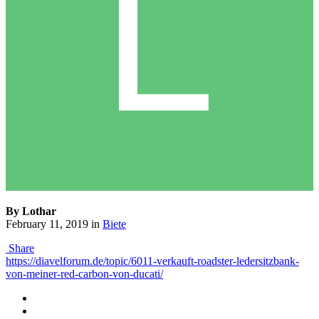
By Lothar
February 11, 2019
in
Biete
Share
https://diavelforum.de/topic/6011-verkauft-roadster-ledersitzbank-
von-meiner-red-carbon-von-ducati/