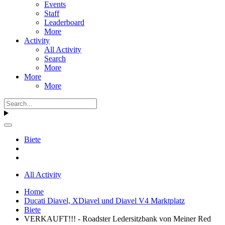
Events
Staff
Leaderboard
More
Activity
All Activity
Search
More
More
More
Biete
All Activity
Home
Ducati Diavel, XDiavel und Diavel V4 Marktplatz
Biete
VERKAUFT!!! - Roadster Ledersitzbank von Meiner Red