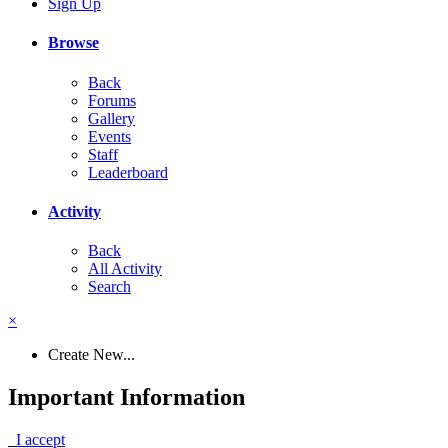
Sign Up
Browse
Back
Forums
Gallery
Events
Staff
Leaderboard
Activity
Back
All Activity
Search
×
Create New...
Important Information
I accept