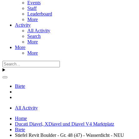
Events
Staff
Leaderboard
More
Activity
All Activity
Search
More
More
More
Biete
All Activity
Home
Ducati Diavel, XDiavel und Diavel V4 Marktplatz
Biete
Stiefel Revit Boulder - Gr. 48 (47) - Wasserdicht - NEU