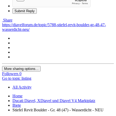
Submit Reply
Share
https://diavelforum.de/topic/5788-stiefel-revit-boulder-gr-48-47-
wasserdicht-neu/
More sharing options...
Followers
0
Go to topic listing
All Activity
Home
Ducati Diavel, XDiavel und Diavel V4 Marktplatz
Biete
Stiefel Revit Boulder - Gr. 48 (47) - Wasserdicht - NEU