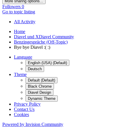
More sharing options...
Followers
0
Go to topic listing
All Activity
Home
Diavel und XDiavel Community
Benzingespräche (Off-Topic)
Bye bye Diavel :( :)
Language
English (USA) (Default)
Deutsch
Theme
Default (Default)
Black Chrome
Diavel Design
Dynamic Theme
Privacy Policy
Contact Us
Cookies
Powered by Invision Community