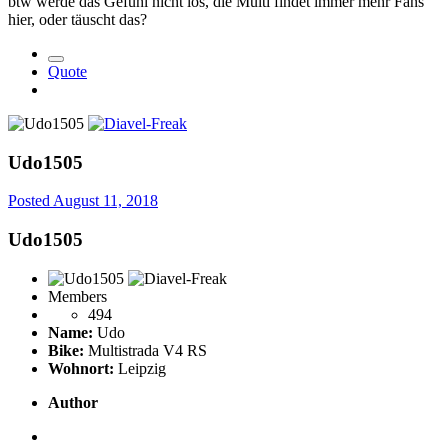
btw werde das Gefühl nicht los, die Multi findet immer mehr Fans
hier, oder täuscht das?
Quote
Udo1505
Posted
August 11, 2018
Udo1505
Members
494
Name:
Udo
Bike:
Multistrada V4 RS
Wohnort:
Leipzig
Author