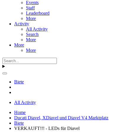
Events
Staff
Leaderboard
More
Activity
All Activity
Search
More
More
More
Biete
All Activity
Home
Ducati Diavel, XDiavel und Diavel V4 Marktplatz
Biete
VERKAUFT!!! - LEDs für Diavel