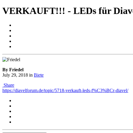
VERKAUFT!!! - LEDs für Diav
By Friedel
July 29, 2018
in
Biete
Share
https://diavelforum.de/topic/5718-verkauft-leds-f%C3%BCr-diavel/