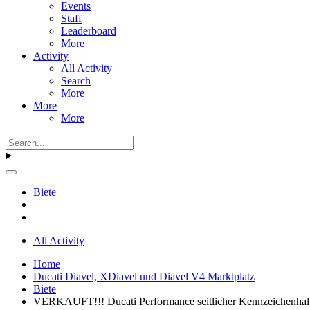
Events
Staff
Leaderboard
More
Activity
All Activity
Search
More
More
More
Biete
All Activity
Home
Ducati Diavel, XDiavel und Diavel V4 Marktplatz
Biete
VERKAUFT!!! Ducati Performance seitlicher Kennzeichenhalte