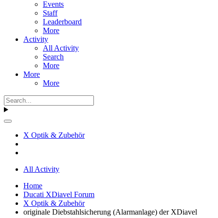
Events
Staff
Leaderboard
More
Activity
All Activity
Search
More
More
More
X Optik & Zubehör
All Activity
Home
Ducati XDiavel Forum
X Optik & Zubehör
originale Diebstahlsicherung (Alarmanlage) der XDiavel