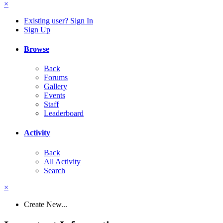
×
Existing user? Sign In
Sign Up
Browse
Back
Forums
Gallery
Events
Staff
Leaderboard
Activity
Back
All Activity
Search
×
Create New...