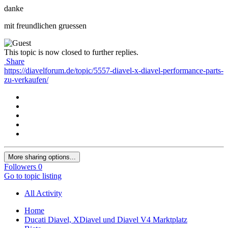
danke
mit freundlichen gruessen
This topic is now closed to further replies.
Share
https://diavelforum.de/topic/5557-diavel-x-diavel-performance-parts-
zu-verkaufen/
More sharing options...
Followers
0
Go to topic listing
All Activity
Home
Ducati Diavel, XDiavel und Diavel V4 Marktplatz