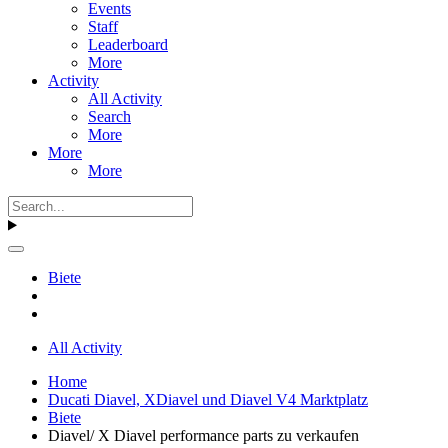
Events
Staff
Leaderboard
More
Activity
All Activity
Search
More
More
More
Biete
All Activity
Home
Ducati Diavel, XDiavel und Diavel V4 Marktplatz
Biete
Diavel/ X Diavel performance parts zu verkaufen