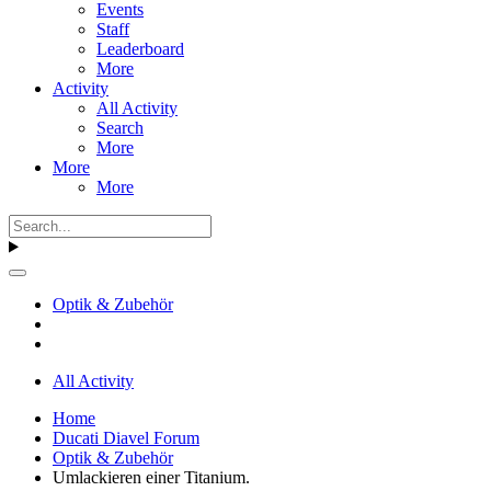
Events
Staff
Leaderboard
More
Activity
All Activity
Search
More
More
More
Optik & Zubehör
All Activity
Home
Ducati Diavel Forum
Optik & Zubehör
Umlackieren einer Titanium.