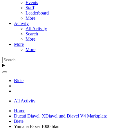
Events
Staff
Leaderboard
More
Activity
All Activity
Search
More
More
More
Biete
All Activity
Home
Ducati Diavel, XDiavel und Diavel V4 Marktplatz
Biete
Yamaha Fazer 1000 blau